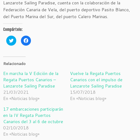
Lanzarote Sailing Paradise, cuenta con la colaboración de la
Federación Canaria de Vela, del puerto deportivo Pasito Blanco,
del Puerto Marina del Sur, del puerto Calero Marinas.
Compártelo:
H
H
a
a
z
z
c
c
l
l
i
i
c
c
Relacionado
p
p
a
a
En marcha la V Edición de la
Vuelve la Regata Puertos
r
r
a
a
Regata Puertos Canarios –
Canarios con el impulso de
c
c
o
o
Lanzarote Sailing Paradise
Lanzarote Sailing Paradise
m
m
21/03/2021
15/07/2018
p
p
a
a
En «Noticias blog»
En «Noticias blog»
r
r
t
t
i
i
17 embarcaciones participarán
r
r
e
e
en la IV Regata Puertos
n
n
Canarios del 3 al 6 de octubre
T
F
w
a
02/10/2018
i
c
t
e
En «Noticias blog»
t
b