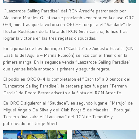
“Lanzarote Sailing Paradise” del RCN Arrecife patroneado por
Alejandro Morales Quintana se proclamó vencedor en la clase ORC
0-4, mientras que la victoria en ORC-E fue para el “Saudade” de
Héctor Rodríguez de la flota del RCN Gran Canaria, lo hizo tras
lograr la victoria en las tres regatas disputadas.
En la jornada de hoy domingo el “Cachito” de Augusto Escolar (CN
Castillo del Águila – Marina Rubicón) se hizo con el triunfo en la
primera manga, En la segunda vencía “Lanzarote Sailing Paradise”
que ayer se había anotado la primera y segunda regata.
El podio en ORC 0-4 lo completaron el “Cachito” a 3 puntos del
“Lanzarote Sailing Paradise”, la tercera plaza fue para “Ferrer y
García” de Pedro Ferrer adscrito a la flota del RCN Arrecife.
En ORC E siguieron al “Saudade”, en segundo lugar el “Marujo” de
Miguel Ángelo Da Silva y del Club Força 5 de Madeira – Portugal.
Tercero finalizaba el “Lausamar” del RCN de Tenerife y
patroneado por Jorge Sbert.