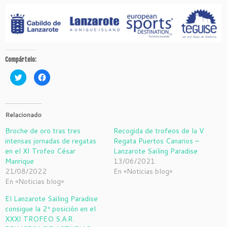
Compártelo:
H
H
a
a
z
z
c
c
l
l
i
i
c
c
Relacionado
p
p
a
a
Broche de oro tras tres
Recogida de trofeos de la V
r
r
a
a
intensas jornadas de regatas
Regata Puertos Canarios –
c
c
o
o
en el XI Trofeo César
Lanzarote Sailing Paradise
m
m
Manrique
13/06/2021
p
p
a
a
21/08/2022
En «Noticias blog»
r
r
t
t
En «Noticias blog»
i
i
r
r
e
e
El Lanzarote Sailing Paradise
n
n
consigue la 2ª posición en el
T
F
w
a
XXXI TROFEO S.A.R.
i
c