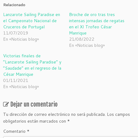
c
c
Relacionado
p
p
a
a
Lanzarote Sailing Paradise en
Broche de oro tras tres
r
r
a
a
el Campeonato Nacional de
intensas jornadas de regatas
c
c
o
o
Cruceros de Portugal
en el XI Trofeo César
m
m
11/07/2019
Manrique
p
p
a
a
En «Noticias blog»
21/08/2022
r
r
t
t
En «Noticias blog»
i
i
r
r
e
e
Victorias finales de
n
n
“Lanzarote Sailing Paradise” y
T
F
w
a
“Saudade” en el regreso de la
i
c
t
e
César Manrique
t
b
01/11/2021
e
o
r
o
En «Noticias blog»
(
k
S
(
e
S
a
e
b
a
Dejar un comentario
r
b
e
r
Tu dirección de correo electrónico no será publicada.
Los campos
e
e
n
e
obligatorios están marcados con
*
u
n
n
u
a
n
Comentario
*
v
a
e
v