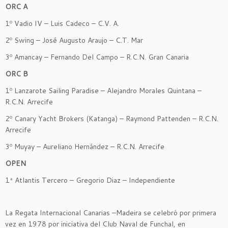
ORC A
1º Vadio IV – Luis Cadeco – C.V. A.
2º Swing – José Augusto Araujo – C.T. Mar
3º Amancay – Fernando Del Campo – R.C.N. Gran Canaria
ORC B
1º Lanzarote Sailing Paradise – Alejandro Morales Quintana –
R.C.N. Arrecife
2º Canary Yacht Brokers (Katanga) – Raymond Pattenden – R.C.N.
Arrecife
3º Muyay – Aureliano Hernández – R.C.N. Arrecife
OPEN
1ª Atlantis Tercero – Gregorio Diaz – Independiente
La Regata Internacional Canarias –Madeira se celebró por primera
vez en 1978 por iniciativa del Club Naval de Funchal, en