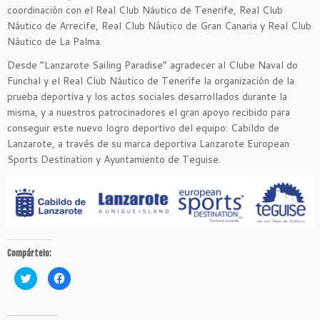
coordinación con el Real Club Náutico de Tenerife, Real Club
Náutico de Arrecife, Real Club Náutico de Gran Canaria y Real Club
Náutico de La Palma.
Desde “Lanzarote Sailing Paradise” agradecer al Clube Naval do
Funchal y el Real Club Náutico de Tenerife la organización de la
prueba deportiva y los actos sociales desarrollados durante la
misma, y a nuestros patrocinadores el gran apoyo recibido para
conseguir este nuevo logro deportivo del equipo: Cabildo de
Lanzarote, a través de su marca deportiva Lanzarote European
Sports Destination y Ayuntamiento de Teguise.
Compártelo:
H
H
a
a
z
z
c
c
l
l
i
i