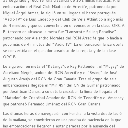
57 segundos y recorrer una distancia de 262 millas náuticas. A la
embarcación del Real Club Náutico de Arrecife, patroneada por
Miguel Ángel Armas, le siguió en su llegada el barco portugués
“Vadio IV” de Luis Cadeco y del Club de Vela Atlántico a algo más
de 4 minutos y que se convertiría en el vencedor en la clase ORC A.
El tercero en alcanzar la meta fue “Lanzarote Sailing Paradise”
patroneado por Alejandro Morales del RCN Arrecife que lo hacía a
poco más de 4 minutos del “Vadio IV”. La embarcación lanzaroteña
se convertiría en el ganador absoluto de la regata y de la clase
ORC B.
Le siguieron en meta el “Katanga”de Ray Pattenden, el “Muyay” de
Aureliano Negrín, ambos del RCN Arrecife y el “Swing” de José
Augusto Araujo del RCN de Gran Canaria. Tras el grupo de seis
embarcaciones llegaba el “Min 49” del CN de Güimar patroneado
por José Juan Darias, a su estela cruzaban la línea de llegada el
“Matador” de Cristóbal Amador del RCN de Tenerife y el Amancay
que patroneó Fernando Jiménez del RCN Gran Canaria.
Las últimas horas de navegación con Funchal a la vista desde las 6
de la mañana, se convirtieron en una prueba de paciencia en la que
las embarcaciones llegaron a estar paradas por la ausencia del