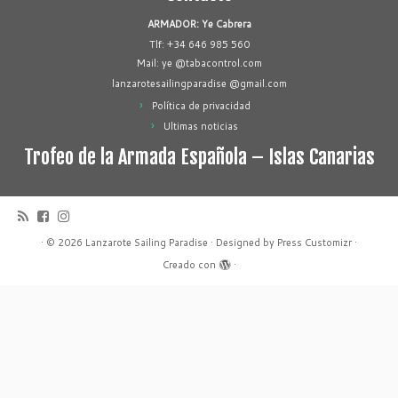
ARMADOR: Ye Cabrera
Tlf: +34 646 985 560
Mail: ye @tabacontrol.com
lanzarotesailingparadise @gmail.com
Política de privacidad
Ultimas noticias
Trofeo de la Armada Española – Islas Canarias
·
© 2026
Lanzarote Sailing Paradise
·
Designed by
Press Customizr
·
Creado con
·