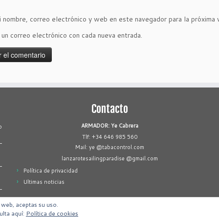
 nombre, correo electrónico y web en este navegador para la próxima
r un correo electrónico con cada nueva entrada.
Contacto
ARMADOR: Ye Cabrera
o
Tlf: +34 646 985 560
Mail: ye @tabacontrol.com
lanzarotesailingparadise @gmail.com
Política de privacidad
Ultimas noticias
a web, aceptas su uso.
ulta aquí:
Política de cookies
·
© 2026
Lanzarote Sailing Paradise
·
Designed by
Press Customizr
·
Creado con
·