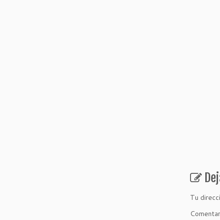
Dej
Tu direcc
Comenta