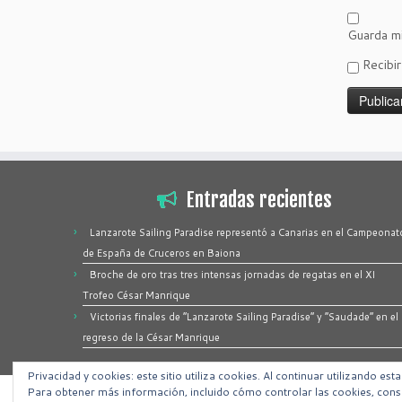
Guarda mi
Recibi
Entradas recientes
Lanzarote Sailing Paradise representó a Canarias en el Campeonat
de España de Cruceros en Baiona
Broche de oro tras tres intensas jornadas de regatas en el XI
Trofeo César Manrique
Victorias finales de “Lanzarote Sailing Paradise” y “Saudade” en el
regreso de la César Manrique
Privacidad y cookies: este sitio utiliza cookies. Al continuar utilizando est
Para obtener más información, incluido cómo controlar las cookies, cons